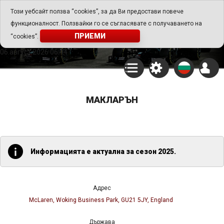
Go Play Fantasy Game
Този уебсайт ползва “cookies”, за да Ви предостави повече
функционалност. Ползвайки го се съгласявате с получаването на
Go Play Fantasy Game
ПРИЕМИ
“cookies”.
06.август.2026 06:44
МАКЛАРЪН
Информацията е актуална за сезон 2025.
Aдрес
McLaren, Woking Business Park, GU21 5JY, England
Държава