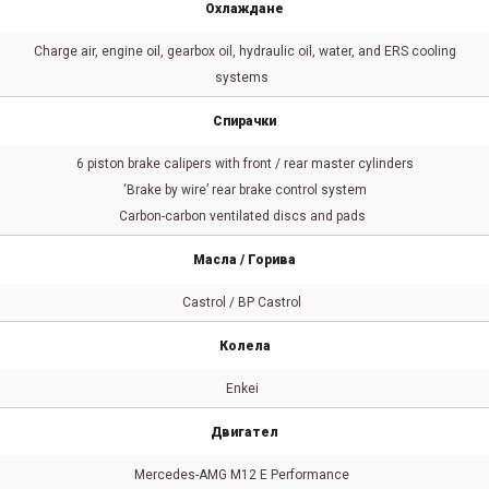
Охлаждане
Charge air, engine oil, gearbox oil, hydraulic oil, water, and ERS cooling
systems
Спирачки
6 piston brake calipers with front / rear master cylinders
‘Brake by wire’ rear brake control system
Carbon-carbon ventilated discs and pads
Масла / Горива
Castrol / BP Castrol
Колела
Enkei
Двигател
Mercedes-AMG M12 E Performance