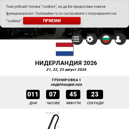
Go Play Fantasy Game
Този уебсайт ползва “cookies”, за да Ви предостави повече
функционалност. Ползвайки го се съгласявате с получаването на
Go Play Fantasy Game
ПРИЕМИ
“cookies”.
10.август.2026 05:44
НИДЕРЛАНДИЯ 2026
21, 22, 23 август 2026
ТРЕНИРОВКА 1
НИДЕРЛАНДИЯ 2026
011
07
45
23
ДНИ
ЧАСОВЕ
МИНУТИ
СЕКУНДИ